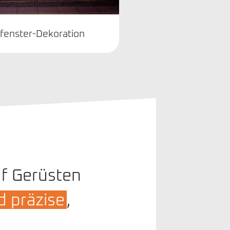
fenster-Dekoration
uf Gerüsten
d präzise
,