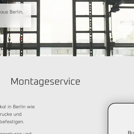
us Berlin,
Montageservice
l in Berlin wie
rucke und
befestigen.
Bu
eagenturen und