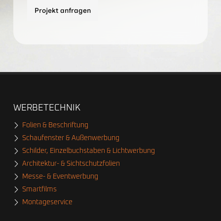
WERBETECHNIK
Folien & Beschriftung
Schaufenster & Außenwerbung
Schilder, Einzelbuchstaben & Lichtwerbung
Architektur- & Sichtschutzfolien
Messe- & Eventwerbung
Smartfilms
Montageservice